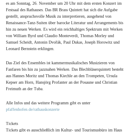
es am Sonntag, 26. November um 20 Uhr mit dem ersten Konzert im
Festsaal des Rathauses. Das BR Brass Quintett hat sich die Aufgabe
gestellt, anspruchsvolle Musik zu interpretieren, ausgehend von
Renaissance-Tanz-Suiten über barocke Literatur und Arrangements bis
hin zu neuen Werken. Es wird ein reichhaltiges Spektrum mit Werken
von William Byrd und Claudio Monteverdi, Thomas Morley und
Samuel Scheidt, Antonin Dvořák, Paul Dukas, Joseph Horowitz und
Leonard Bernstein erklingen.
Das Ziel des Ensembles ist kammermusikalisches Musizieren von
Fanfaren bis hin zu jazznahen Werken. Das Blechbläserquintett besteht
aus Hannes Moritz und Thomas Kiechle an den Trompeten, Ursula
Kepser am Horn, Hansjörg Profanter an der Posaune und Christian
Freimuth an der Tuba.
Alle Infos und das weitere Programm gibt es unter
pfaffenhofen.de/rathauskonzerte
Tickets
Tickets gibt es ausschließlich im Kultur- und Tourismusbüro im Haus