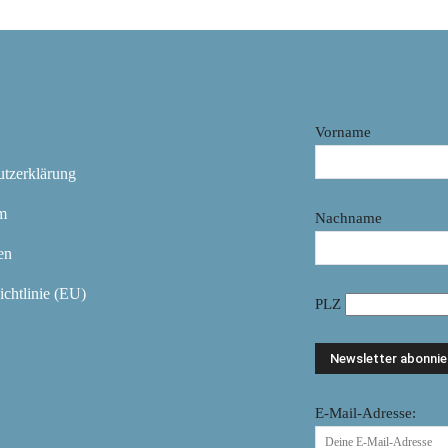
Vorname
utzerklärung
m
Nachname
en
chtlinie (EU)
PLZ
E-Mail-Adresse: