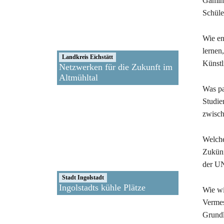
Gaming
Schüle
Wie en
lernen
Landkreis Eichstätt
Künstl
Netzwerken für die Zukunft im
Altmühltal
Was pa
Studie
zwisch
Welche
Zukünf
der UN
Stadt Ingolstadt
Ingolstadts kühle Plätze
Wie wi
Vermes
Grundl