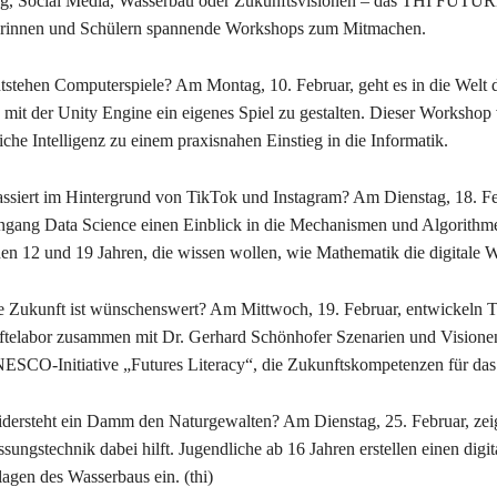
, Social Media, Wasserbau oder Zukunftsvisionen – das THI FUTURE
rinnen und Schülern spannende Workshops zum Mitmachen.
tstehen Computerspiele? Am Montag, 10. Februar, geht es in die Wel
, mit der Unity Engine ein eigenes Spiel zu gestalten. Dieser Worksho
iche Intelligenz zu einem praxisnahen Einstieg in die Informatik.
ssiert im Hintergrund von TikTok und Instagram? Am Dienstag, 18. Fe
ngang Data Science einen Einblick in die Mechanismen und Algorithme
en 12 und 19 Jahren, die wissen wollen, wie Mathematik die digitale We
 Zukunft ist wünschenswert? Am Mittwoch, 19. Februar, entwickeln 
telabor zusammen mit Dr. Gerhard Schönhofer Szenarien und Visionen
ESCO-Initiative „Futures Literacy“, die Zukunftskompetenzen für das 
dersteht ein Damm den Naturgewalten? Am Dienstag, 25. Februar, zei
sungstechnik dabei hilft. Jugendliche ab 16 Jahren erstellen einen dig
agen des Wasserbaus ein. (thi)