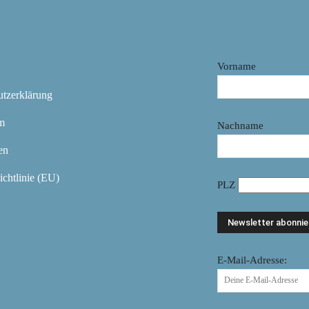
Vorname
utzerklärung
m
Nachname
en
chtlinie (EU)
PLZ
E-Mail-Adresse: