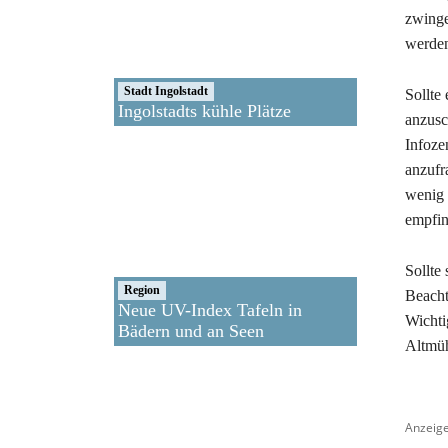
zwinge
werde
Stadt Ingolstadt
Sollte
Ingolstadts kühle Plätze
anzusc
Infoze
anzufr
wenig 
empfin
Sollte
Region
Beacht
Neue UV-Index Tafeln in
Wichti
Bädern und an Seen
Altmüh
Anzeig