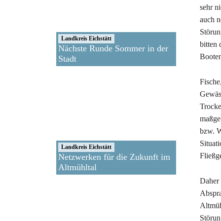
sehr n
auch n
Störun
Landkreis Eichstätt
bitten
Nächste Runde Sommer in der
Booten
Stadt
Fische
Gewäss
Trocke
maßgeb
bzw. W
Situat
Landkreis Eichstätt
Fließg
Netzwerken für die Zukunft im
Altmühltal
Daher 
Abspra
Altmüh
Störun