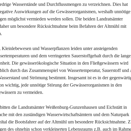
iedrige Wasserstände und Durchflussmengen zu verzeichnen. Dies hat
egative Auswirkungen auf die Gewässerorganismen, weshalb unnötige
gen möglichst vermieden werden sollen. Die beiden Landratsämter
 daher um besondere Rücksichtnahme beim Befahren der Altmühl mit
.
, Kleinlebewesen und Wasserpflanzen leiden unter ansteigenden
ertemperaturen und dem verringerten Sauerstoffgehalt durch die lange
nheit. Die gewässerökologische Situation in den Fließgewässern wird
lich durch das Zusammenspiel von Wassertemperatur, Sauerstoff und 
asserstand und Strömung bestimmt. Insgesamt ist es in der gegenwärti
ion wichtig, jede unnötige Störung der Gewässerorganismen in den
ewässern zu vermeiden.
bitten die Landratsämter Weißenburg-Gunzenhausen und Eichstätt in
che mit den zuständigen Wasserwirtschaftsämtern und dem Naturpark
ltal die Bootsfahrer auf der Altmühl um besondere Rücksichtnahme. Z
gen des ohnehin schon verkleinerten Lebensraums z.B. auch im Rahme