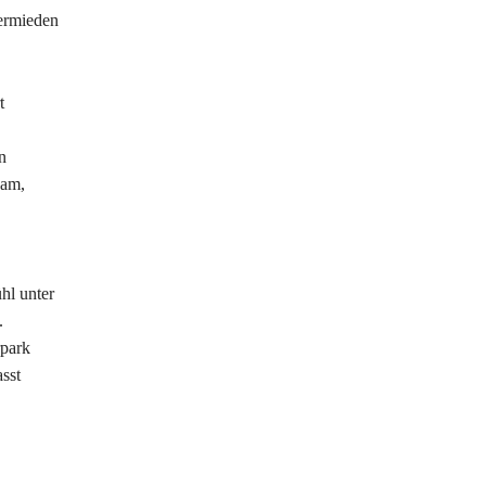
vermieden
t
n
sam,
hl unter
.
rpark
sst