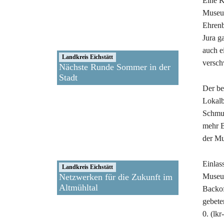
Eine K
Museum
Ehrenb
Jura g
auch e
Landkreis Eichstätt
versch
Nächste Runde Sommer in der
Stadt
Der be
Lokalb
Schmun
mehr B
der Mu
Einlass
Landkreis Eichstätt
Netzwerken für die Zukunft im
Museum
Altmühltal
Backof
gebete
0. (lkr-