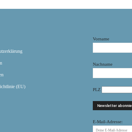
Vorname
utzerklärung
m
Nachname
en
chtlinie (EU)
PLZ
E-Mail-Adresse: