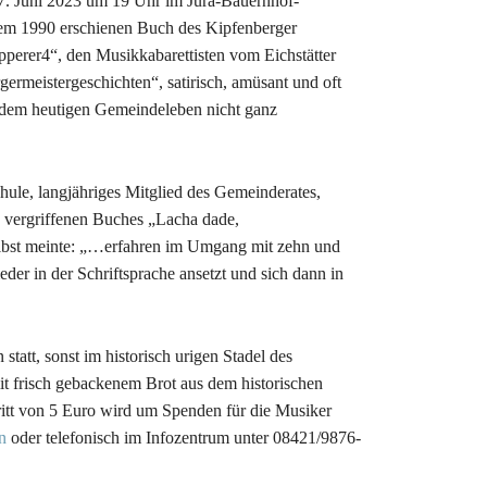
17. Juni 2023 um 19 Uhr im Jura-Bauernhof-
 dem 1990 erschienen Buch des Kipfenberger
pperer4“, den Musikkabarettisten vom Eichstätter
ermeistergeschichten“, satirisch, amüsant und oft
 dem heutigen Gemeindeleben nicht ganz
hule, langjähriges Mitglied des Gemeinderates,
le vergriffenen Buches „Lacha dade,
elbst meinte: „…erfahren im Umgang mit zehn und
r in der Schriftsprache ansetzt und sich dann in
statt, sonst im historisch urigen Stadel des
mit frisch gebackenem Brot aus dem historischen
tt von 5 Euro wird um Spenden für die Musiker
n
oder telefonisch im Infozentrum unter 08421/9876-