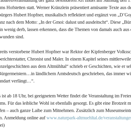
abarettveranstaltung der ganz besonderen Art findet am Samstag den 
s Hofstetten statt. Werner Kränzlein präsentiert amüsante Texte aus
ürgers Hubert Hopfner, musikalisch reflektiert und ergänzt von „D’Go
anz nach dem Motto: „In der Gmoi: dalust und ausdeitscht“. Diese „Bürg
in wenig derb, lassen erkennen, dass die Themen von damals auch aus
wunden sind.
reits verstorbene Hubert Hopfner war Rektor der Kipfenberger Volkssc
erichterstatter, Chronist und Maler. In einem Kapitel seines mittlerwei
zelgeschichten aus dem Altmühltal“ schrieb er Geschichten, wie er s
ürgermeistern…in ländlichem Amtsdeutsch geschrieben, das immer wiede
ndart verfängt…“.
 ist ab 18 Uhr, bei geeignetem Wetter findet die Veranstaltung im Freien 
s. Für das leibliche Wohl ist ebenfalls gesorgt. Es gibt eine Brotzeit 
en – auch ganze Laibe zum Mitnehmen. Zusätzlich zum Museumseintri
n. Anmeldung online auf
www.naturpark-altmuehltal.de/veranstaltunge
ei)